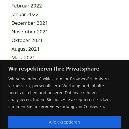
Februar 2022
Januar 2022
Dezember 2021
November 2021
Oktober 2021
August 2021
März 2021
Dezember 2020
Wir respektieren Ihre Privatsphäre
November 2020
Wir verwenden Cookies, um Ihr Browser-Erlebnis zu
Mai 2020
verbessern, personalisierte Werbung und Inhalte
April 2020
bereitzustellen und unseren Datenverkehr zu
analysieren. Indem Sie auf „Alle akzeptieren“ klicken,
Dezember 2019
stimmen Sie unserer Verwendung von Cookies zu.
November 2019
Alle akzeptieren