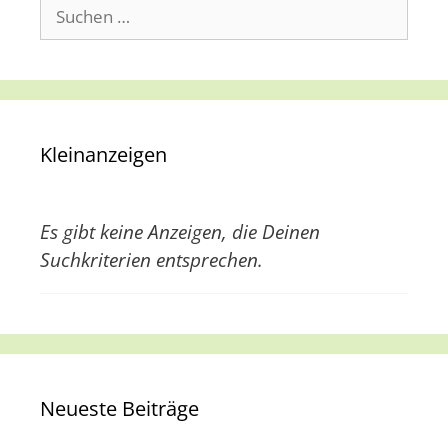
t
Suche
e
nach:
n
,
N
a
Kleinanzeigen
v
i
Es gibt keine Anzeigen, die Deinen
g
Suchkriterien entsprechen.
a
t
i
o
n
Neueste Beiträge