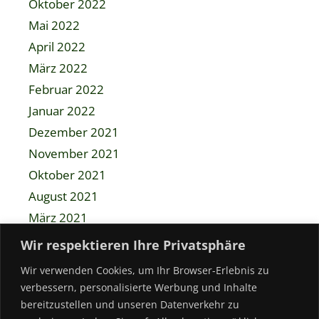
Oktober 2022
Mai 2022
April 2022
März 2022
Februar 2022
Januar 2022
Dezember 2021
November 2021
Oktober 2021
August 2021
März 2021
Dezember 2020
Wir respektieren Ihre Privatsphäre
November 2020
Wir verwenden Cookies, um Ihr Browser-Erlebnis zu
Mai 2020
verbessern, personalisierte Werbung und Inhalte
April 2020
bereitzustellen und unseren Datenverkehr zu